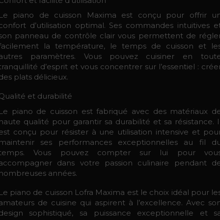
Confort et facilité d’utilisation
Le piano de cuisson Maxima est conçu pour offrir u
confort d’utilisation optimal. Ses commandes intuitives e
son panneau de contrôle clair vous permettent de régle
facilement la température, le temps de cuisson et le
autres paramètres. Vous pouvez cuisiner en tout
tranquillité d’esprit et vous concentrer sur l’essentiel : crée
des plats délicieux.
Qualité et durabilité
Le piano de cuisson est fabriqué avec des matériaux d
haute qualité pour garantir sa durabilité et sa résistance. I
est conçu pour résister à une utilisation intensive et pou
maintenir ses performances exceptionnelles au fil d
temps. Vous pouvez compter sur lui pour vou
accompagner dans votre passion culinaire pendant d
nombreuses années.
Le piano de cuisson Lofra Maxima est le choix idéal pour le
amateurs de cuisine qui aspirent à l’excellence. Avec so
design sophistiqué, sa puissance exceptionnelle et s