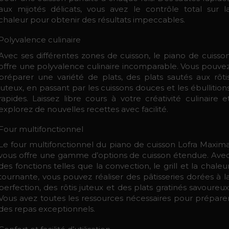
aux mijotés délicats, vous avez le contrôle total sur l
chaleur pour obtenir des résultats impeccables.
Polyvalence culinaire
Avec ses différentes zones de cuisson, le piano de cuisso
offre une polyvalence culinaire incomparable. Vous pouve
préparer une variété de plats, des plats sautés aux rôti
juteux, en passant par les cuissons douces et les ébullition
rapides. Laissez libre cours à votre créativité culinaire e
explorez de nouvelles recettes avec facilité.
Four multifonctionnel
Le four multifonctionnel du piano de cuisson Lofra Maxim
vous offre une gamme d’options de cuisson étendue. Ave
des fonctions telles que la convection, le grill et la chaleu
tournante, vous pouvez réaliser des pâtisseries dorées à l
perfection, des rôtis juteux et des plats gratinés savoureux
Vous avez toutes les ressources nécessaires pour prépare
des repas exceptionnels.