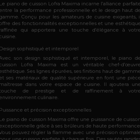
Le piano de cuisson Lofra Maxima incarne l’alliance parfait
entre la performance professionnelle et le design haut d
gamme. Conçu pour les amateurs de cuisine exigeants, i
offre des fonctionnalités exceptionnelles et une esthétiqu
raffinée qui apportera une touche d’élégance à votr
cuisine.
Design sophistiqué et intemporel
Avec son design sophistiqué et intemporel, le piano d
cuisson Lofra Maxima est un véritable chef-d’œuvr
esthétique. Ses lignes épurées, ses finitions haut de gamm
et ses matériaux de qualité supérieure en font une pièc
maîtresse dans votre espace de cuisine. Il ajoutera un
touche de prestige et de raffinement à votr
environnement culinaire.
Puissance et précision exceptionnelles
Le piano de cuisson Maxima offre une puissance de cuisso
exceptionnelle grâce à ses brûleurs de haute performance
Vous pouvez régler la flamme avec une précision optimal
pour une cuisson parfaite à chaque fois. Des sautés rapide