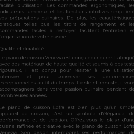
facilité d’utilisation. Les commandes ergonomiques, le
indicateurs lumineux et les fonctions intuitives simplifien
vos préparations culinaires. De plus, les caractéristique
pratiques telles que les tiroirs de rangement et le
commandes faciles à nettoyer facilitent l’entretien e
l’organisation de votre cuisine.
Qualité et durabilité
Le piano de cuisson Venezia est conçu pour durer. Fabriqu
avec des matériaux de haute qualité et soumis à des test
rigoureux, il est conçu pour résister à une utilisatio
intensive et pour conserver ses performance
exceptionnelles au fil du temps. Fiable et robuste, il vou
accompagnera dans votre passion culinaire pendant d
nombreuses années.
Le piano de cuisson Lofra est bien plus qu’un simpl
appareil de cuisson, c’est un symbole d’élégance, d
performance et de tradition. Offrez-vous le plaisir d’un
cuisine raffinée et créative avec le piano de cuisson Lofr
Venezia. Son design intemporel, ses performances d