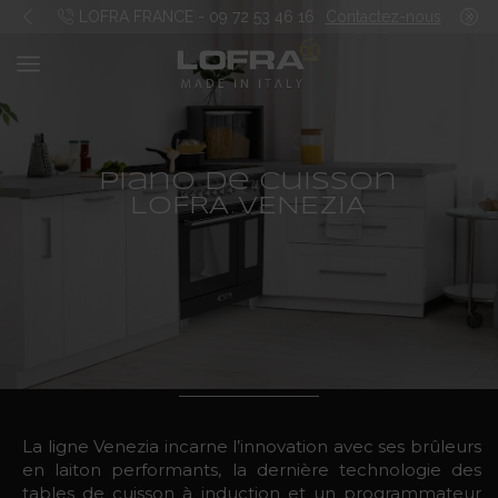
 FRANCE
LOFRA FRANCE - 09 72 53 46 16
Contactez-nous
piano de cuisson
LOFRA VENEZIA
La ligne Venezia incarne l’innovation avec ses brûleurs
en laiton performants, la dernière technologie des
tables de cuisson à induction et un programmateur