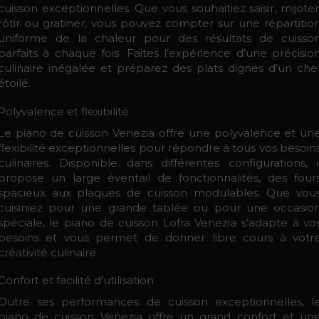
cuisson exceptionnelles. Que vous souhaitiez saisir, mijoter
rôtir ou gratiner, vous pouvez compter sur une répartitio
uniforme de la chaleur pour des résultats de cuisso
parfaits à chaque fois. Faites l’expérience d’une précisio
culinaire inégalée et préparez des plats dignes d’un che
étoilé.
Polyvalence et flexibilité
Le piano de cuisson Venezia offre une polyvalence et un
flexibilité exceptionnelles pour répondre à tous vos besoin
culinaires. Disponible dans différentes configurations, i
propose un large éventail de fonctionnalités, des four
spacieux aux plaques de cuisson modulables. Que vou
cuisiniez pour une grande tablée ou pour une occasio
spéciale, le piano de cuisson Lofra Venezia s’adapte à vo
besoins et vous permet de donner libre cours à votr
créativité culinaire.
Confort et facilité d’utilisation
Outre ses performances de cuisson exceptionnelles, l
piano de cuisson Venezia offre un grand confort et un