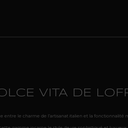
OLCE VITA DE LOF
 entre le charme de l’artisanat italien et la fonctionnalité
tte gamme incarne le style de vie sophistiqué et luxueux.