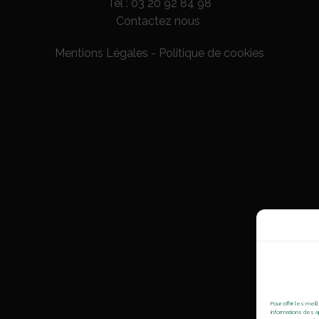
Tel :
03 20 92 84 98
Contactez nous
Mentions Légales
-
Politique de cookies
Pour offrir les me
informations des a