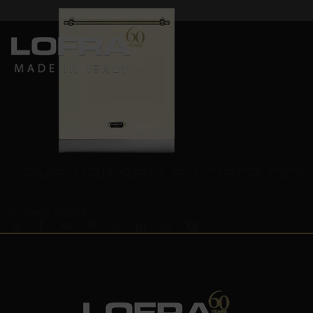
Lave vaisselle Lofra Dol
/
0
/
0
Share Post