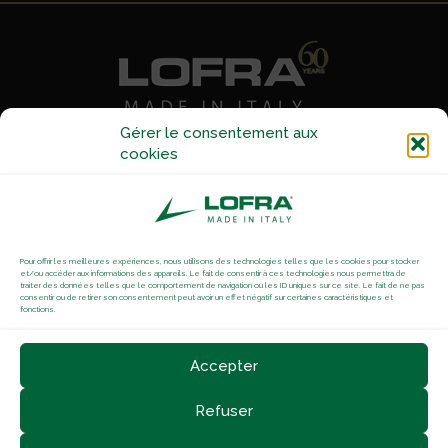
Gérer le consentement aux
cookies
2 ZAMIN Première Avenue
59160 LOMME
Tel :
03 20 92 84 98
Pour offrir les meilleures expériences, nous utilisons des technologies telles que les cookies pour stocker
Contactez nous
et/ou accéder aux informations des appareils. Le fait de consentir à ces technologies nous permettra de
traiter des données telles que le comportement de navigation ou les ID uniques sur ce site. Le fait de ne pas
consentir ou de retirer son consentement peut avoir un effet négatif sur certaines caractéristiques et
Mentions Légales
-
Politique de cookies
fonctions.
Accepter
Facebook
Twitter
Instagram
Linkedin
Refuser