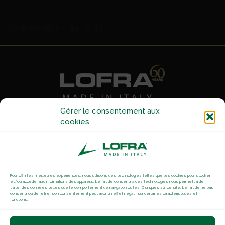
/
0
/
0
Share Post
Gérer le consentement aux
cookies
2 ZAMIN Première Avenue
59160 LOMME
Tel :
03 20 92 84 98
Pour offrir les meilleures expériences, nous utilisons des technologies telles que les cookies pour stocker
Contactez nous
et/ou accéder aux informations des appareils. Le fait de consentir à ces technologies nous permettra de
traiter des données telles que le comportement de navigation ou les ID uniques sur ce site. Le fait de ne pas
consentir ou de retirer son consentement peut avoir un effet négatif sur certaines caractéristiques et
Mentions Légales
-
Politique de cookies
fonctions.