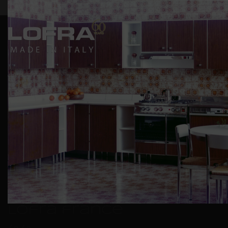
Lofra france
/
0
/
0