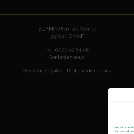
2 ZAMIN Première Avenue
59160 LOMME
Tel :
03 20 92 84 98
Contactez nous
Mentions Légales
-
Politique de cookies
Pour offrir les me
informations des a